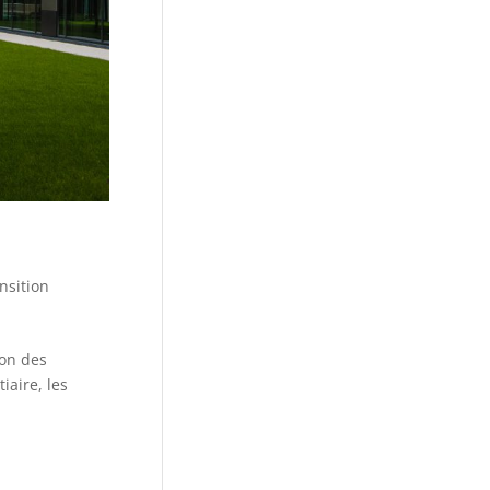
nsition
ion des
iaire, les