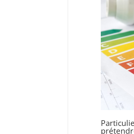
Particuli
prétendr